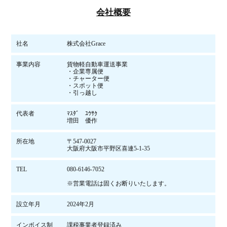
会社概要
社名
株式会社Grace
事業内容
貨物軽自動車運送事業
・企業専属便
・チャーター便
・スポット便
・引っ越し
代表者
ﾏｽﾀﾞ ﾕｳｻｸ
増田 優作
所在地
〒547-0027
大阪府大阪市平野区喜連5-1-35
TEL
080-6146-7052
※営業電話は固くお断りいたします。
設立年月
2024年2月
インボイス制
課税事業者登録済み