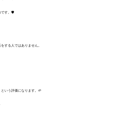
す。🛡️
応をする人ではありません。
という評価になります。🌱
✨