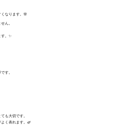
くなります。🌸
ません。
。
ます。✨
寧です。
とても大切です。
よく表れます。🌿