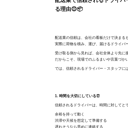
配送業で信頼されるドライバ
k
る理由😊📦
配送業の信頼は、会社の看板だけで決まる
実際に荷物を積み、運び、届けるドライバ
受け取る側から見れば、会社全体より先に
だからこそ、現場でのふるまいや言葉づかい
では、信頼されるドライバー・スタッフに
1. 時間を大切にしている⏰
信頼されるドライバーは、時間に対してと
余裕を持って動く
渋滞や天候を想定して準備する
遅れそうなら早めに連絡する