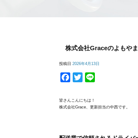
株式会社Graceのよもや
投稿日
2026年4月13日
F
T
Li
a
wi
n
c
tt
e
皆さんこんにちは！
e
er
株式会社Grace、更新担当の中西です。
b
o
o