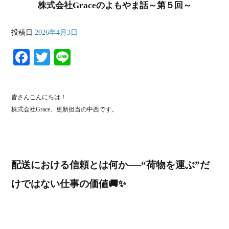
株式会社Graceのよもやま話～第５回～
投稿日
2026年4月3日
Fa
T
Li
ce
wi
ne
bo
tte
皆さんこんにちは！
ok
r
株式会社Grace、更新担当の中西です。
配送における信頼とは何か──“荷物を運ぶ”だ
けではない仕事の価値🚚✨