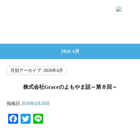
2026 4月
月別アーカイブ:
2026年4月
株式会社Graceのよもやま話～第８回～
投稿日
2026年4月20日
Fa
T
Li
ce
wi
ne
bo
tte