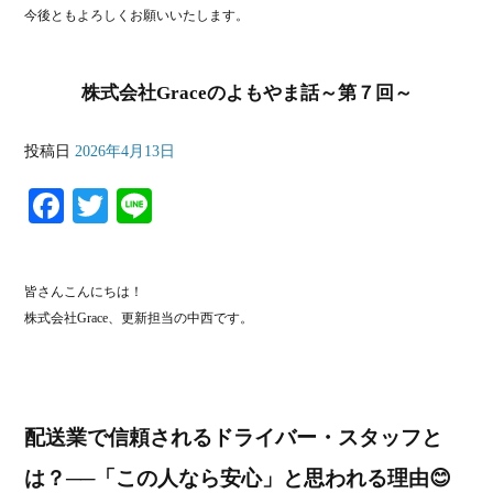
今後ともよろしくお願いいたします。
株式会社Graceのよもやま話～第７回～
投稿日
2026年4月13日
Fa
T
Li
ce
wi
ne
bo
tte
皆さんこんにちは！
ok
r
株式会社Grace、更新担当の中西です。
配送業で信頼されるドライバー・スタッフと
は？──「この人なら安心」と思われる理由😊