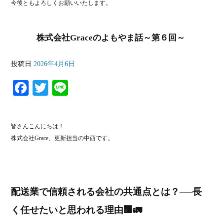
今後ともよろしくお願いいたします。
株式会社Graceのよもやま話～第６回～
投稿日
2026年4月6日
Fa
T
Li
ce
wi
ne
bo
tte
皆さんこんにちは！
ok
r
株式会社Grace、更新担当の中西です。
配送業で信頼される会社の共通点とは？──長
く任せたいと思われる理由🏢🚛