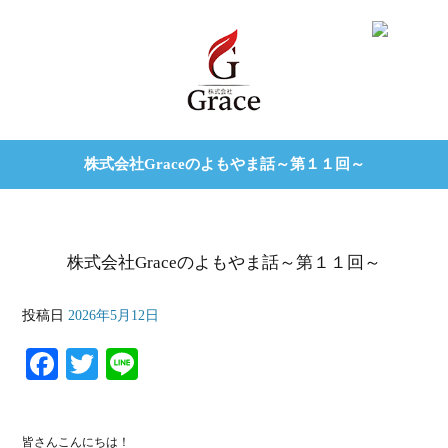
株式会社Graceのよもやま話～第１１回～
株式会社Graceのよもやま話～第１１回～
投稿日
2026年5月12日
Fa
T
Li
ce
wi
ne
bo
tte
皆さんこんにちは！