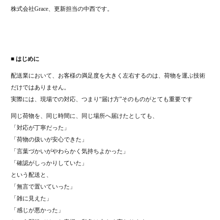
ok
r
株式会社Grace、更新担当の中西です。
■ はじめに
配送業において、お客様の満足度を大きく左右するのは、荷物を運ぶ技術
だけではありません。
実際には、現場での対応、つまり“届け方”そのものがとても重要です
同じ荷物を、同じ時間に、同じ場所へ届けたとしても、
「対応が丁寧だった」
「荷物の扱いが安心できた」
「言葉づかいがやわらかく気持ちよかった」
「確認がしっかりしていた」
という配送と、
「無言で置いていった」
「雑に見えた」
「感じが悪かった」