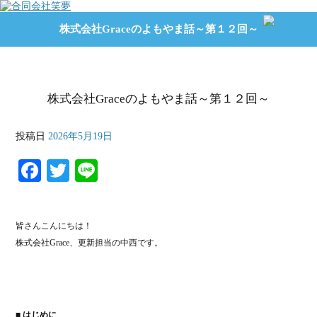
株式会社Graceのよもやま話～第１２回～
株式会社Graceのよもやま話～第１２回～
投稿日
2026年5月19日
Fa
T
Li
ce
wi
ne
bo
tte
皆さんこんにちは！
ok
r
株式会社Grace、更新担当の中西です。
■ はじめに